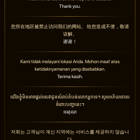
Thank you.
您所在地区被禁止访问我们的网站。 给您造成不便，敬请
谅解。
谢谢！
Kami tidak melayani lokasi Anda. Mohon maaf atas
ketidaknyamanan yang disebabkan.
Terima kasih.
យើងខ្ញុំមិនអាចផ្តល់សេវាជូនសំរាប់តំបន់លោកអ្នកទេ។ សូមអភ័យទោស
ចំពោះបញ្ហានេះ។
អរគុណ
저희는 고객님이 계신 지역에는 서비스를 제공하지 않습니
다.