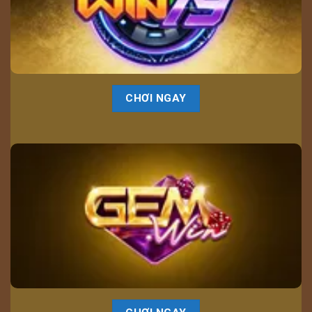
CHƠI NGAY