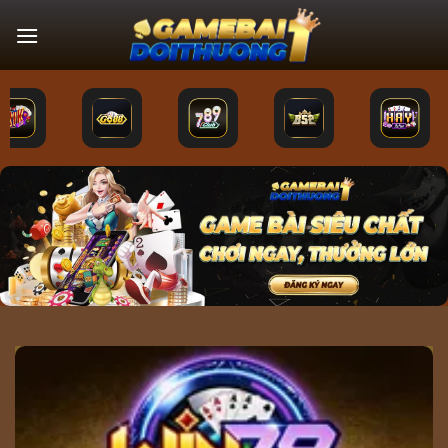
Bỏ
qua
nội
dung