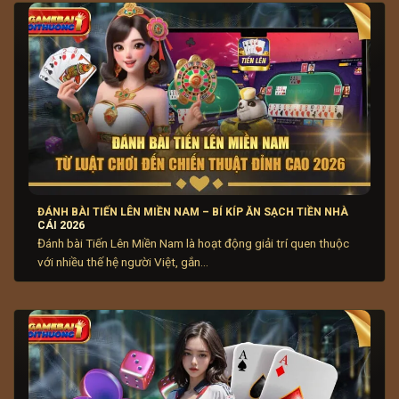
ngày.
ĐÁNH BÀI TIẾN LÊN MIỀN NAM – BÍ KÍP ĂN SẠCH TIỀN NHÀ
CÁI 2026
Tình hình thị trường game bài online hiện nay
Đánh bài Tiến Lên Miền Nam là hoạt động giải trí quen thuộc
với nhiều thế hệ người Việt, gắn...
Sự cạnh tranh giữa các địa chỉ cược thúc đẩy cải tiến
công nghệ, tối ưu hệ thống và cung cấp tính năng mới
hấp dẫn người chơi. Những nền tảng uy tín chú trọng
bảo vệ thông tin cá nhân và giao dịch chính của người
chơi lúc với đội ngũ hỗ trợ khách hàng nghiệp tận. Lựa