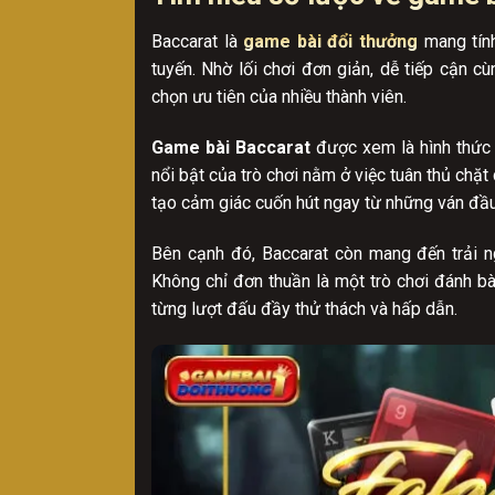
Baccarat là
game bài đổi thưởng
mang tính
tuyến. Nhờ lối chơi đơn giản, dễ tiếp cận c
chọn ưu tiên của nhiều thành viên.
Game bài Baccarat
được xem là hình thức g
nổi bật của trò chơi nằm ở việc tuân thủ chặ
tạo cảm giác cuốn hút ngay từ những ván đầu
Bên cạnh đó, Baccarat còn mang đến trải ngh
Không chỉ đơn thuần là một trò chơi đánh bài
từng lượt đấu đầy thử thách và hấp dẫn.