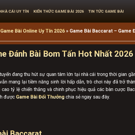
NHÀ CÁI UY TÍN
KIẾN THỨC GAME BÀI 2026
TIN TỨC GAME BÀI
Game Bài Online Uy Tín 2026
»
Game Bài Baccarat – Game Đ
me Đánh Bài Bom Tấn Hot Nhất 2026
uyến đang thu hút sự quan tâm lớn tại nhà cái trong thời gian gầ
vẫn mang lại tiềm năng sinh lời hấp dẫn, trò chơi này đã trở thà
cao tỷ lệ chiến thắng và chinh phục hiệu quả các bàn cược Bacc
ích được
Game Bài Đổi Thưởng
chia sẻ ngay sau đây.
bài Baccarat