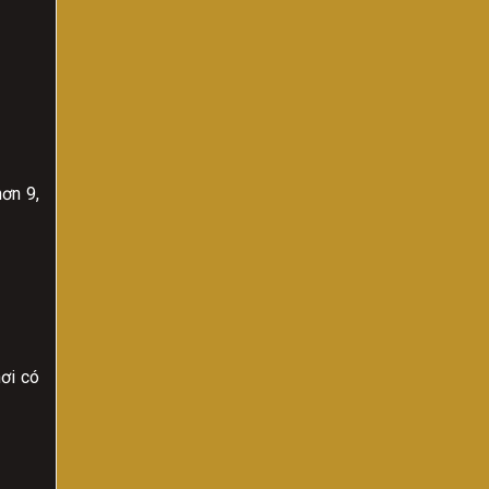
ơn 9,
hơi có