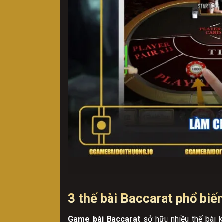
3 thế bài Baccarat phổ biế
Game bài Baccarat
sở hữu nhiều thế bài 