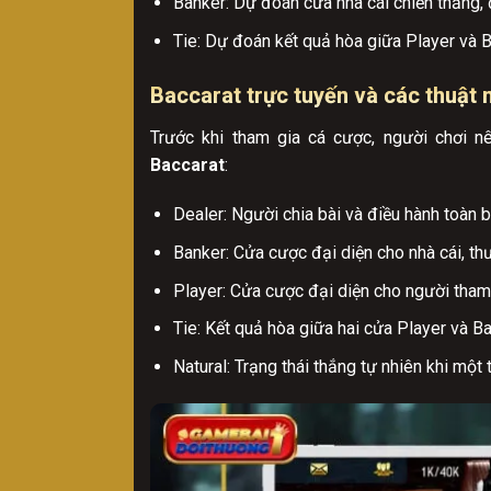
Banker: Dự đoán cửa nhà cái chiến thắng, 
Tie: Dự đoán kết quả hòa giữa Player và 
Baccarat trực tuyến và các thuật 
Trước khi tham gia cá cược, người chơi n
Baccarat
:
Dealer: Người chia bài và điều hành toàn 
Banker: Cửa cược đại diện cho nhà cái, thư
Player: Cửa cược đại diện cho người tham 
Tie: Kết quả hòa giữa hai cửa Player và Ba
Natural: Trạng thái thắng tự nhiên khi một 