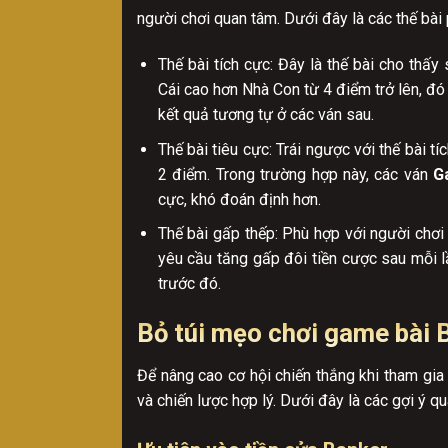
người chơi quan tâm. Dưới đây là các thế bài
Thế bài tích cực: Đây là thế bài cho thấy
Cái cao hơn Nhà Con từ 4 điểm trở lên, đó
kết quả tương tự ở các ván sau.
Thế bài tiêu cực: Trái ngược với thế bài 
2 điểm. Trong trường hợp này, các ván
G
cực, khó đoán định hơn.
Thế bài gấp thếp: Phù hợp với người chơi
yêu cầu tăng gấp đôi tiền cược sau mỗi 
trước đó.
Bỏ túi mẹo chơi game bài 
Để nâng cao cơ hội chiến thắng khi tham gia
và chiến lược hợp lý. Dưới đây là các gợi ý q